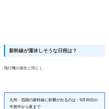
新幹線が運休しそうな日程は？
飛行機の場合と同じく、
九州・四国の新幹線に影響が出るのは：9月30日の
午前中から夜まで