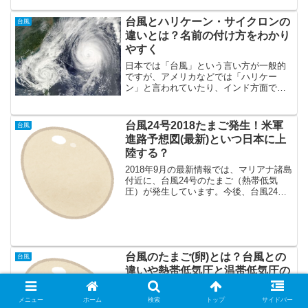
卵（熱帯低気圧）が発生しています。今
後発達して台風...
台風とハリケーン・サイクロンの
台風
違いとは？名前の付け方をわかり
やすく
日本では「台風」という言い方が一般的
ですが、アメリカなどでは「ハリケー
ン」と言われていたり、インド方面では
「サイクロン」という名前があったりし
ます。一体この「台風」「ハリケーン」
「サイクロン」の違いは何なのでしょう
台風24号2018たまご発生！米軍
台風
か？そこでここでは、 台風...
進路予想図(最新)といつ日本に上
陸する？
2018年9月の最新情報では、マリアナ諸島
付近に、台風24号のたまご（熱帯低気
圧）が発生しています。今後、台風24号
のたまごが勢力を増しながら、台風24号
になると予想されています。また、この
台風24号（チャーミー）は日本に上陸す
る可能性があ...
台風のたまご(卵)とは？台風との
台風
違いや熱帯低気圧と温帯低気圧の
違い
ネットやニュースで、「台風のたまご
メニュー
ホーム
検索
トップ
サイドバー