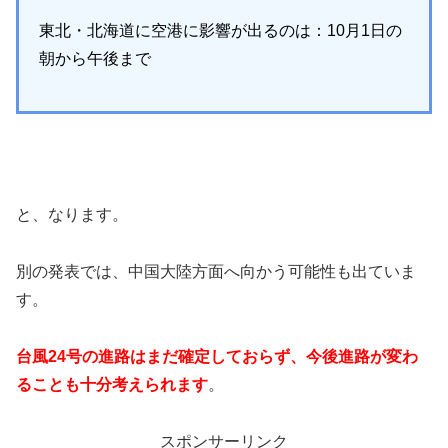
東北・北海道に空港に影響が出るのは：10月1日の
朝から午後まで
と、なります。
別の発表では、中国大陸方面へ向かう可能性も出ていま
す。
台風24号の進路はまだ確定しておらず、今後進路が変わ
ることも十分考えられます
。
スポンサーリンク