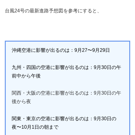
台風24号の最新進路予想図を参考にすると、
沖縄空港に影響が出るのは：9月27〜9月29日
九州・四国の空港に影響が出るのは：9月30日の午
前中から午後
関西・大阪の空港に影響が出るのは：9月30日の午
後から夜
関東・東京の空港に影響が出るのは：9月30日の
夜〜10月1日の朝まで