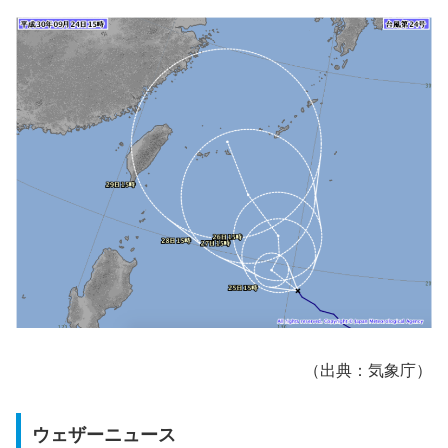
（出典：気象庁）
ウェザーニュース