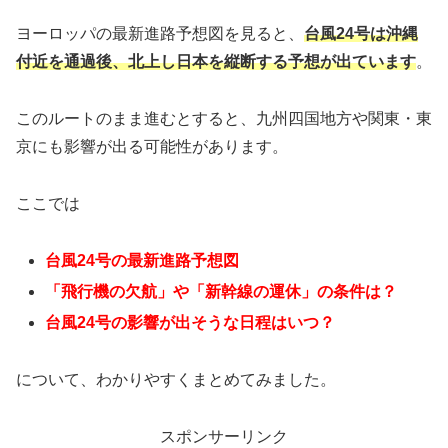
ヨーロッパの最新進路予想図を見ると、
台風24号は沖縄
付近を通過後、北上し日本を縦断する予想が出ています
。
このルートのまま進むとすると、九州四国地方や関東・東
京にも影響が出る可能性があります。
ここでは
台風24号の最新進路予想図
「飛行機の欠航」や「新幹線の運休」の条件は？
台風24号の影響が出そうな日程はいつ？
について、わかりやすくまとめてみました。
スポンサーリンク