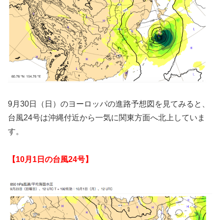
9月30日（日）のヨーロッパの進路予想図を見てみると、
台風24号は沖縄付近から一気に関東方面へ北上していま
す。
【10月1日の台風24号】