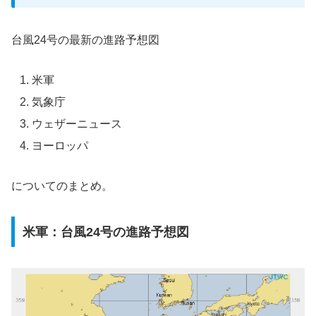
台風24号の最新の進路予想図
米軍
気象庁
ウェザーニュース
ヨーロッパ
についてのまとめ。
米軍：台風24号の進路予想図