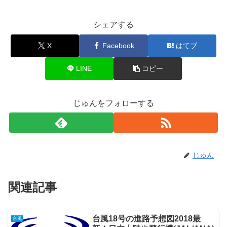
シェアする
X
Facebook
はてブ
LINE
コピー
じゅんをフォローする
じゅん
関連記事
台風18号の進路予想図2018最
台風