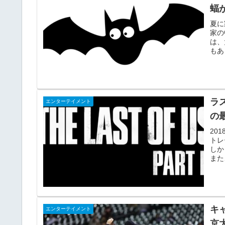
蝠
夏に
家の
は、
もあ
ラ
エンターテイメント
の
201
トレ
しか
また
キ
エンターテイメント
京