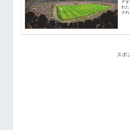
デオ
れた
され
スポ