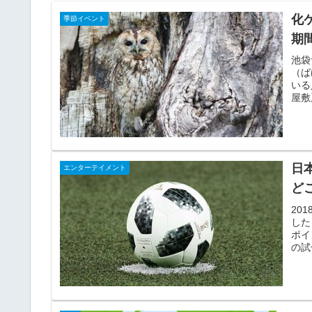
化
季節イベント
期
池袋
（ば
いる
屋敷
日
エンターテイメント
どこ
20
した
ポイ
の試