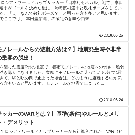
18ロシア・ワールドカップサッカー「日本対セネガル」戦で、本田
選手がゴールを決めた後に、岡崎慎司選手と敬礼ポーズをしてい
た。「え、なんで敬礼ポーズ？」と思った方も多いと思います。
でここでは、 本田圭佑選手の敬礼の意味や由来 ...
2018.06.25
モノレールからの避難方法は？】地震発生時や非常
の乗客の脱出！
を襲った震度6弱の地震で、都市モノレールの地震への弱さ・脆弱
浮き彫りになりました。実際にモノレールに乗っている時に地震
きて、駅と駅の間で止まった場合は、どのように避難するのか気
る方もいると思います。モノレールが地震で止まった...
2018.06.24
サッカーのVARとは？】基準(条件)やルールとメリ
ト・デメリット
18年ロシア・ワールドカップサッカーから初導入された、VAR（ビ