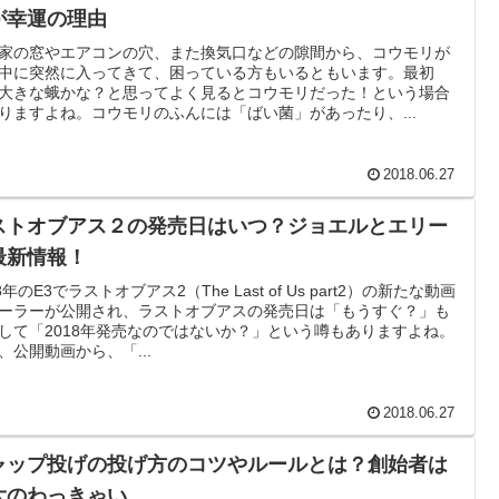
が幸運の理由
家の窓やエアコンの穴、また換気口などの隙間から、コウモリが
中に突然に入ってきて、困っている方もいるともいます。最初
大きな蛾かな？と思ってよく見るとコウモリだった！という場合
りますよね。コウモリのふんには「ばい菌」があったり、...
2018.06.27
ストオブアス２の発売日はいつ？ジョエルとエリー
最新情報！
8年のE3でラストオブアス2（The Last of Us part2）の新たな動画
ーラーが公開され、ラストオブアスの発売日は「もうすぐ？」も
して「2018年発売なのではないか？」という噂もありますよね。
、公開動画から、「...
2018.06.27
ャップ投げの投げ方のコツやルールとは？創始者は
大のわっきゃい