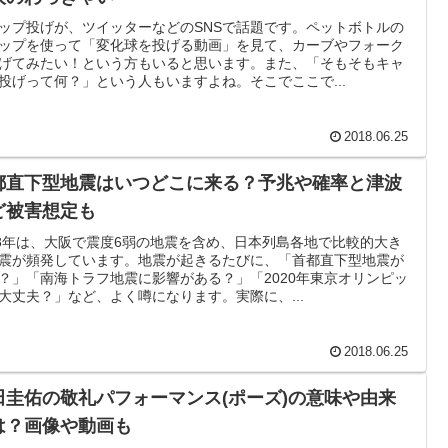
ップ投げが、ツイッターなどのSNSで話題です。ペットボトルの
ップを使って「変化球を投げる動画」を見て、カーブやフォーク
げてみたい！という方もいると思います。また、「そもそもキャ
投げって何？」という人もいますよね。そこでここで...
2018.06.25
都直下型地震はいつどこに来る？予兆や確率と津波
ど被害想定も
18年は、大阪で震度6弱の地震を含め、日本列島各地で比較的大き
震が頻発しています。地震が起きるたびに、「首都直下型地震が
？」「南海トラフ地震に影響がある？」「2020年東京オリンピッ
大丈夫？」など、よく噂になります。実際に、...
2018.06.25
田圭佑の敬礼パフォーマンス(ポーズ)の意味や由来
は？画像や動画も