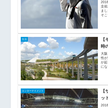
20
圭佑
まし
そこ
【
生活
時
大阪
性が
が起
にな
【
エンターテイメント
ッ
20