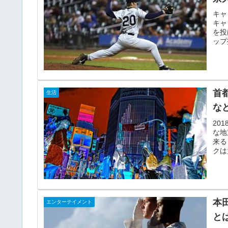
キャ
キャ
を投
ップ
首
生活
な
20
な地
来る
クは
本
エンターテイメント
と