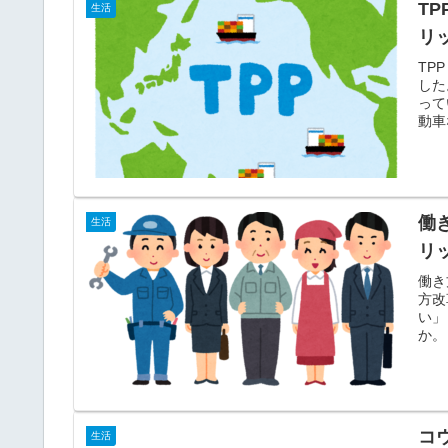
T
生活
リ
TP
した
って
動車
働
生活
リ
働き
方改
い」
か。
コ
生活