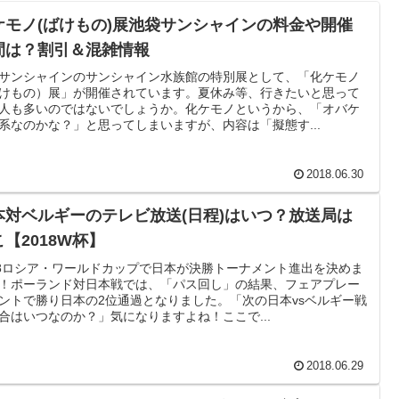
ケモノ(ばけもの)展池袋サンシャインの料金や開催
間は？割引＆混雑情報
サンシャインのサンシャイン水族館の特別展として、「化ケモノ
けもの）展」が開催されています。夏休み等、行きたいと思って
人も多いのではないでしょうか。化ケモノというから、「オバケ
系なのかな？」と思ってしまいますが、内容は「擬態す...
2018.06.30
本対ベルギーのテレビ放送(日程)はいつ？放送局は
【2018W杯】
18ロシア・ワールドカップで日本が決勝トーナメント進出を決めま
！ポーランド対日本戦では、「パス回し」の結果、フェアプレー
ントで勝り日本の2位通過となりました。「次の日本vsベルギー戦
合はいつなのか？」気になりますよね！ここで...
2018.06.29