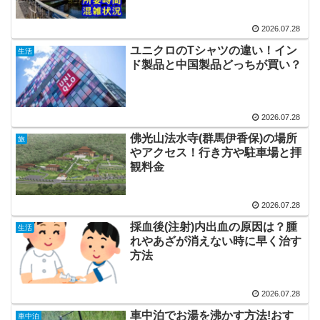
2026.07.28
ユニクロのTシャツの違い！イン
生活
ド製品と中国製品どっちが買い？
2026.07.28
佛光山法水寺(群馬伊香保)の場所
旅
やアクセス！行き方や駐車場と拝
観料金
2026.07.28
採血後(注射)内出血の原因は？腫
生活
れやあざが消えない時に早く治す
方法
2026.07.28
車中泊でお湯を沸かす方法!おす
車中泊