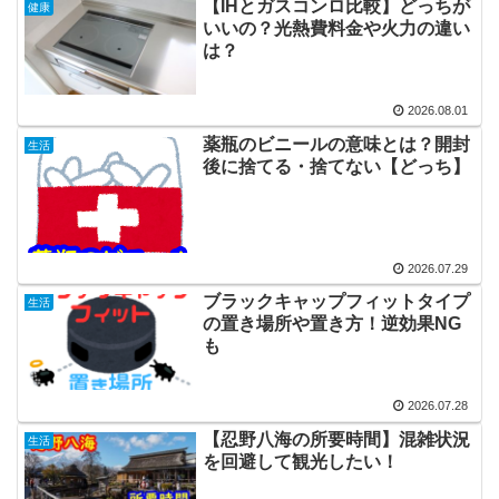
【IHとガスコンロ比較】どっちが
健康
いいの？光熱費料金や火力の違い
は？
2026.08.01
薬瓶のビニールの意味とは？開封
生活
後に捨てる・捨てない【どっち】
2026.07.29
ブラックキャップフィットタイプ
生活
の置き場所や置き方！逆効果NG
も
2026.07.28
【忍野八海の所要時間】混雑状況
生活
を回避して観光したい！