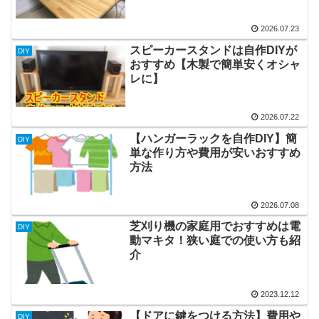
2026.07.23
スピーカースタンドは自作DIYが
DIY
おすすめ【木製で簡単安くオシャ
レに】
2026.07.22
【ハンガーラックを自作DIY】簡
DIY
単な作り方や費用が安いおすすめ
方法
2026.07.08
芝刈り機の家庭用でおすすめは電
DIY
動マキタ！狭い庭での使い方も紹
介
2023.12.12
【ドアに鍵をつける方法】費用や
DIY