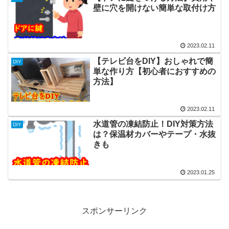
壁に穴を開けない簡単な取付け方
2023.02.11
【テレビ台をDIY】おしゃれで簡
DIY
単な作り方【初心者におすすめの
方法】
2023.02.11
水道管の凍結防止！DIY対策方法
DIY
は？保温材カバーやテープ・水抜
きも
2023.01.25
スポンサーリンク