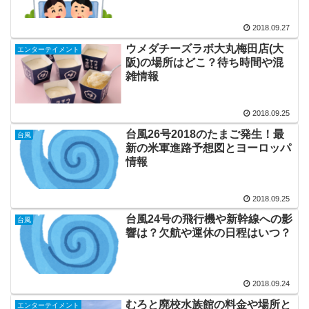
2018.09.27
ウメダチーズラボ大丸梅田店(大
エンターテイメント
阪)の場所はどこ？待ち時間や混
雑情報
2018.09.25
台風26号2018のたまご発生！最
台風
新の米軍進路予想図とヨーロッパ
情報
2018.09.25
台風24号の飛行機や新幹線への影
台風
響は？欠航や運休の日程はいつ？
2018.09.24
むろと廃校水族館の料金や場所と
エンターテイメント