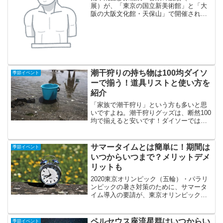
展）が、「東京の国立新美術館」と「大
阪の大阪文化館・天保山」で開催されま
す。会場ではオリジナルグッズの販売が
あり、ジョジョ展の東京と大阪では販売
されるオリジナルグッズが一部異なるよ
うです。楽しみにしてい...
潮干狩りの持ち物は100均ダイソ
季節イベント
ーで揃う！道具リストと使い方を
紹介
「家族で潮干狩り」という方も多いと思
いですよね。潮干狩りグッズは、断然100
均で揃えると安いです！ダイソーでは、
「熊手＋スコップ＋網」の潮干狩りセッ
トも売っています。そこでここでは、
「潮干狩りの時に必要な道具と使い方」
サマータイムとは簡単に！期間は
季節イベント
「100均で買える潮干...
いつからいつまで？メリットデメ
リットも
2020東京オリンピック（五輪）・パラリ
ンピックの暑さ対策のために、サマータ
イム導入の要請が、東京オリンピック組
織委員会から出ました。サマータイムに
ついて、アメリカなどで実施されている
のを聞いたことがある人も多いと思いま
ペルセウス座流星群はいつからい
季節イベント