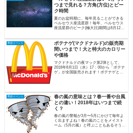
すが、「そもそもサマ...
つまで見れる？方角(方位)とピー
ク時間
夏のお盆時期に、毎年見ることができる
ペルセウス座流星群！毎年、ペルセウス
座流星群のピーク(極大日)期間は8月12
日〜8月13日です。しかし、その2日間だ
けしかペルセウス座流星群が見られない
訳ではありません。実は、ペルセウス座
ポテナゲ(マクドナルド)の販売期
季節イベント
流星群が見れる期...
間いつまで！大と特大のカロリー
や価格
マクドナルドの夜マック第2弾として、
2018年8月1日（水）17：00から「ポテナ
ゲ」が全国販売されます！ポテナゲと
は、マックフライポテトとチキンマック
ナゲットのお得なセットになります。実
は、ポテナゲは2017年9月に愛知県、三重
県、岐阜県...
春の嵐の意味とは？春一番や台風
季節イベント
との違い！2018年はいつまで続
く？
春の嵐の警報が3月〜5月にかけて毎年よ
く出ますよね！春の嵐のことをメイスト
ーム（5月の嵐）と呼ぶこともあるそうで
す。実は、つい最近まで春の嵐と春一番