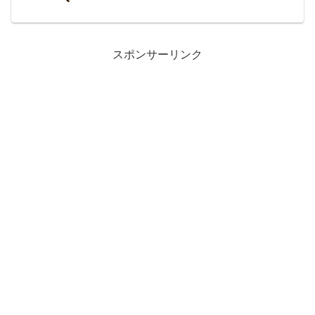
ってなにが違うのか知りませんでした。
そこでここでは、「春の嵐とは？」「春
の嵐と春一番の違い」...
スポンサーリンク