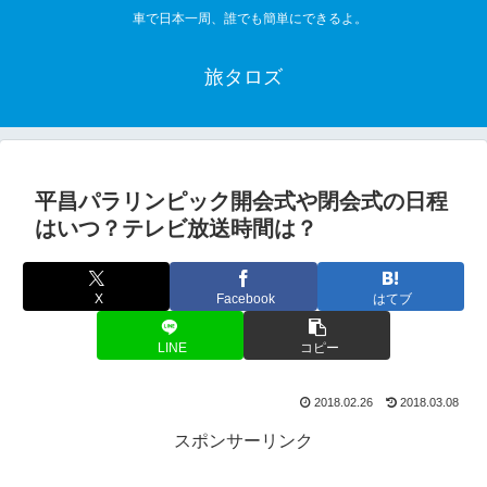
車で日本一周、誰でも簡単にできるよ。
旅タロズ
平昌パラリンピック開会式や閉会式の日程
はいつ？テレビ放送時間は？
X
Facebook
はてブ
LINE
コピー
2018.02.26
2018.03.08
スポンサーリンク