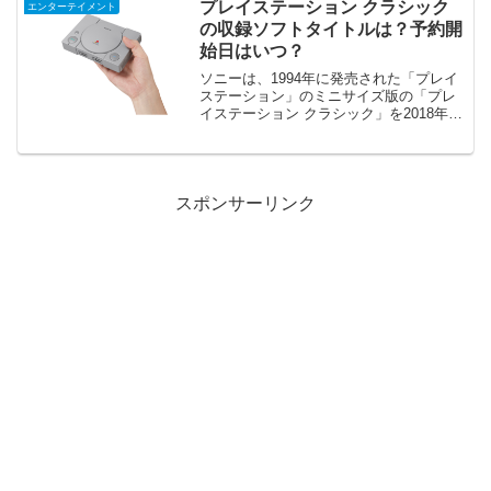
ダル3で、ソチ五輪のメダル8個や長野五
プレイステーション クラシック
エンターテイメント
輪のメダル10個を上回...
の収録ソフトタイトルは？予約開
始日はいつ？
ソニーは、1994年に発売された「プレイ
ステーション」のミニサイズ版の「プレ
イステーション クラシック」を2018年に
発売することを発表しました。最近は、
「メガドラミニ」「ファミコンミニ」な
どの昔のハードの復刻版が立て続けに発
表されています...
スポンサーリンク