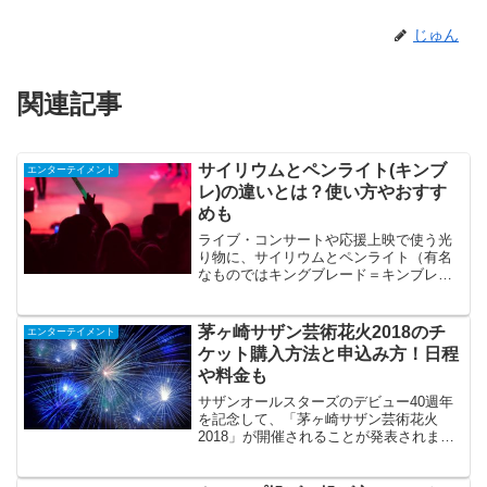
じゅん
関連記事
サイリウムとペンライト(キンブ
エンターテイメント
レ)の違いとは？使い方やおすす
めも
ライブ・コンサートや応援上映で使う光
り物に、サイリウムとペンライト（有名
なものではキングブレード＝キンブレ）
があります。サイリウムは100均でも売っ
ていたり、縁日などで光る腕輪として売
っていたりするので、見たことがある方
茅ヶ崎サザン芸術花火2018のチ
エンターテイメント
も多いと思います。し...
ケット購入方法と申込み方！日程
や料金も
サザンオールスターズのデビュー40週年
を記念して、「茅ヶ崎サザン芸術花火
2018」が開催されることが発表されまし
た！「サザンの楽曲×花火」のコラボレー
ションが観られるということで、めちゃ