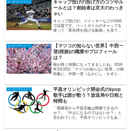
くちゃ楽しみです！茅ヶ崎サザン芸術花
キャップ投げの投げ方のコツやル
エンターテイメント
火2018の場所は...
ールとは？創始者は京大のわっき
ゃい
キャップ投げが、ツイッターなどのSNS
で話題です。ペットボトルのキャップを
使って「変化球を投げる動画」を見て、
カーブやフォークを投げてみたい！とい
う方もいると思います。また、「そもそ
もキャップ投げって何？」という人もい
【マツコの知らない世界】中西一
エンターテイメント
ますよね。そこでここで...
登(桜旅)の職業やプロフィール
は？
桜が咲く時期になってきましたね。2018
年3月20日「マツコの知らない世界」の桜
特集に、中西一登（なかにし・かずと）
さんが登場します。「中西一登さんって
誰？」と思いますよね。調べてみると経
歴がおもしろい方です。桜が好きすぎ
平昌オリンピック閉会式のkpop
エンターテイメント
て、桜前線を追いか...
歌手は誰が歌う？放送局や日程と
時間も
「開幕前から平昌五輪は開催できるの
か？」「中止になるのではないか？」と
言われていた、平昌オリンピックもあと
少しで閉幕しますね！現在までの日本の
メダルは、金メダル3・銀メダル5・銅メ