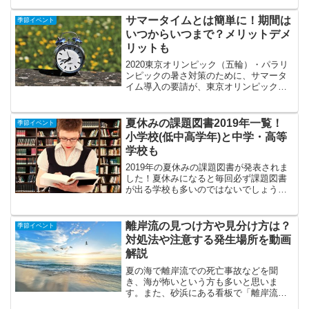
けしかペルセウス座流星群が見られない
訳ではありません。実は、ペルセウス座
サマータイムとは簡単に！期間は
季節イベント
流星群が見れる期...
いつからいつまで？メリットデメ
リットも
2020東京オリンピック（五輪）・パラリ
ンピックの暑さ対策のために、サマータ
イム導入の要請が、東京オリンピック組
織委員会から出ました。サマータイムに
ついて、アメリカなどで実施されている
のを聞いたことがある人も多いと思いま
夏休みの課題図書2019年一覧！
季節イベント
すが、「そもそもサマ...
小学校(低中高学年)と中学・高等
学校も
2019年の夏休みの課題図書が発表されま
した！夏休みになると毎回必ず課題図書
が出る学校も多いのではないでしょう
か。夏休みの課題図書って、本を読むこ
とが苦手な人にとっては嫌な課題だし、
本を読むことが好きな人は逆に課題図書
離岸流の見つけ方や見分け方は？
季節イベント
に興味がなかったりしま...
対処法や注意する発生場所を動画
解説
夏の海で離岸流での死亡事故などを聞
き、海が怖いという方も多いと思いま
す。また、砂浜にある看板で「離岸流に
注意」と書いてあるけれど、目に見えな