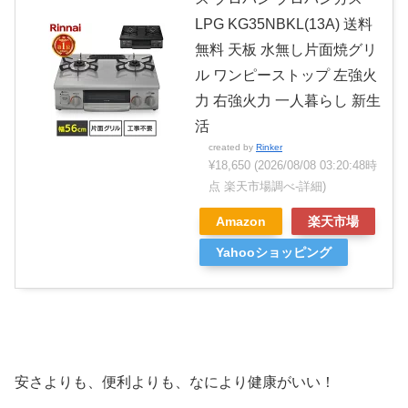
LPG KG35NBKL(13A) 送料
無料 天板 水無し片面焼グリ
ル ワンピーストップ 左強火
力 右強火力 一人暮らし 新生
活
created by
Rinker
¥18,650
(2026/08/08 03:20:48時
点 楽天市場調べ-
詳細)
Amazon
楽天市場
Yahooショッピング
安さよりも、便利よりも、なにより健康がいい！