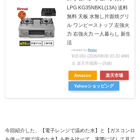
LPG KG35NBKL(13A) 送料
無料 天板 水無し片面焼グリ
ル ワンピーストップ 左強火
力 右強火力 一人暮らし 新生
活
created by
Rinker
¥18,650
(2026/08/08 03:20:48時
点 楽天市場調べ-
詳細)
Amazon
楽天市場
Yahooショッピング
今回紹介した、【電子レンジで温めた水】と【ガスコンロ
を使って鍋で温めた水】を飲み比べて、実際に試して見て