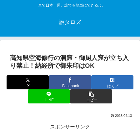
車で日本一周、誰でも簡単にできるよ。
旅タロズ
高知県空海修行の洞窟・御厨人窟が立ち入
り禁止！納経所で御朱印はOK
X
Facebook
はてブ
LINE
コピー
2018.04.13
スポンサーリンク