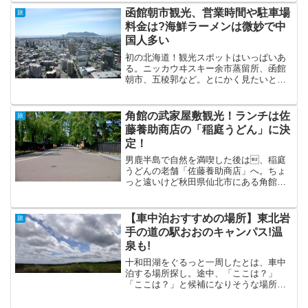
えた末、１時間以上移...
函館朝市観光、営業時間や駐車場
旅
料金は?海鮮ラーメンは微妙で中
国人多い
初の北海道！観光スポットはいっぱいあ
る。ニッカウヰスキー余市蒸留所、函館
朝市、五稜郭など。とにかく見たいとこ
ろをとことん周るぞ！と、テンション高
く行って見たが！？隣は『ニッカウヰス
キー余市蒸留所』初車中泊、目覚めの
角館の武家屋敷観光！ランチは佐
旅
朝。外みてびっくり。車が増...
藤養助商店の「稲庭うどん」に決
定！
男鹿半島で自然を満喫した後は、稲庭
うどんの老舗「佐藤養助商店」へ。ちょ
っと遠いけど秋田県仙北市にある角館店
へ向かう。ここは秋田出身の友人に「秋
田でのグルメと言えば佐藤養助商店の稲
庭うどん！」と強くおすすめされた場
【車中泊おすすめの場所】東北岩
旅
所。角館の武家屋敷、稲庭う...
手の道の駅おおのキャンパス!温
泉も!
十和田湖をぐるっと一周したとは、車中
泊する場所探し。途中、「ここは？」
「ここは？」と候補になりそうな場所に
立ち寄るも決め手に欠け、どんどん先へ
と進んでいくことになる。そして、今回