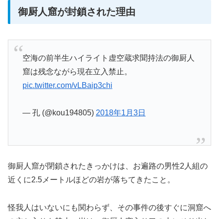
御厨人窟が封鎖された理由
空海の前半生ハイライト虚空蔵求聞持法の御厨人
窟は残念ながら現在立入禁止。
pic.twitter.com/vLBaip3chi
— 孔 (@kou194805)
2018年1月3日
御厨人窟が閉鎖されたきっかけは、お遍路の男性2人組の
近くに2.5メートルほどの岩が落ちてきたこと。
怪我人はいないにも関わらず、その事件の後すぐに洞窟へ