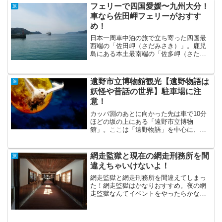
フェリーで四国愛媛〜九州大分！
旅
車なら佐田岬フェリーがおすす
め！
日本一周車中泊の旅で立ち寄った四国最
西端の「佐田岬（さだみさき）」。鹿児
島にある本土最南端の「佐多岬（さたみ
さき」と読み方は違いますが名前がそっ
くりです。「佐田岬」は愛媛県の佐田岬
からフェリーで九州大分県に渡ることが
遠野市立博物館観光【遠野物語は
旅
でます。また、車も乗せる...
妖怪や昔話の世界】駐車場に注
意！
カッパ淵のあとに向かった先は車で10分
ほどの坂の上にある「遠野市立博物
館」。ここは「遠野物語」を中心に、遠
野地域の歴史や昔の暮らしが展示されて
いる。博物館というから、資料がたくさ
んあって、昔使っていた道具が展示して
網走監獄と現在の網走刑務所を間
旅
あって…と言うアナログなも...
違えちゃいけないよ！
網走監獄と網走刑務所を間違えてしまっ
た！網走監獄はかなりおすすめ。夜の網
走監獄なんてイベントをやったらかなり
怖くて、面白いと思う。網走監獄１日旭
かけて「旭山動物園」を周る予定にして
いたが 半日で見終えてしまった後は。 考