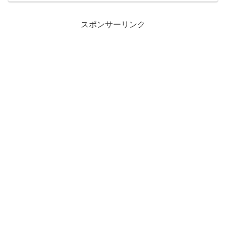
たどり着いた先が岩手県の「道の駅 お
おのキャンパス」。ここは、...
スポンサーリンク