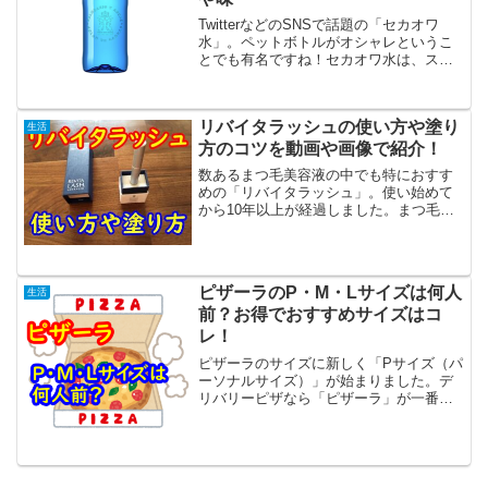
TwitterなどのSNSで話題の「セカオワ
水」。ペットボトルがオシャレというこ
とでも有名ですね！セカオワ水は、スペ
インのミネラルウォーター「ソラン・
デ・カブラス（SOLAN DE CABRAS）」
のことです。セカオワ水と呼ばれるよう
リバイタラッシュの使い方や塗り
生活
になっ...
方のコツを動画や画像で紹介！
数あるまつ毛美容液の中でも特におすす
めの「リバイタラッシュ」。使い始めて
から10年以上が経過しました。まつ毛は
しっかり伸びて効果もバッチリ出ていま
す。普段はマスカラしなくていいくらい
です。でも、使い方を間違えると十分な
効果を期待することはで...
ピザーラのP・M・Lサイズは何人
生活
前？お得でおすすめサイズはコ
レ！
ピザーラのサイズに新しく「Pサイズ（パ
ーソナルサイズ）」が始まりました。デ
リバリーピザなら「ピザーラ」が一番と
いう方は意外と多いですよね。そして今
日はピザにしようと思っていざメニュー
を見てまず悩むのが「ピザのサイズ」で
はないでしょうか？少な...