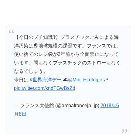
【今日のプチ知識❓】プラスチックごみによる海
洋汚染は🌏地球規模の課題です。フランスでは、
使い捨てのレジ袋が2年前から全面禁止になって
います。間もなくプラスチックのストローもなく
なるでしょう。
今日は
#世界海洋デー
🌊
@Min_Ecologie
🌱
pic.twitter.com/kndTGwBsZd
— フランス大使館 (@ambafrancejp_jp)
2018年6
月8日