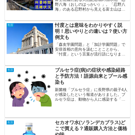
野八海（おしのはっかい）」。「忍野八
海」のある忍野村から見える富士山は古
くから「忍野富士」として人々に愛され
続けてきました。現在は「神の泉」とも
呼ばれパワースポットとして国内外から
忖度とは意味をわかりやすく説
生活
人気の観光地となっていま...
明！思いやりとの違いは？使い方
例文も
「森友学園問題」と「加計学園問題」で
安倍首相の意向を汲むことことから、
「忖度」という言葉が流行語になりまし
た。忖度の読み方は、「そんたく」と読
みます。最近は、テレビのニュースやワ
イドショーなど、至る所で「忖度」とい
ブルセラ症(病)の症状や感染経路
生活
う言葉を聞きますよね。そこ...
と予防方法！語源由来とプール感
染も
新菌種「ブルセラ症」に長野県の親子4人
が感染したという報道がありました。ブ
ルセラ症は、動物から人に感染する「人
獣共通感染症」と言われています。ま
た、別名ブルセラ病とも言われます。
「ブルセラ症を初めて聞いた」「ブルセ
ラ症は人から人へ感染するの...
セカオワ水(ソランデカブラス)ど
生活
こで買える？通販購入方法と価格
や味