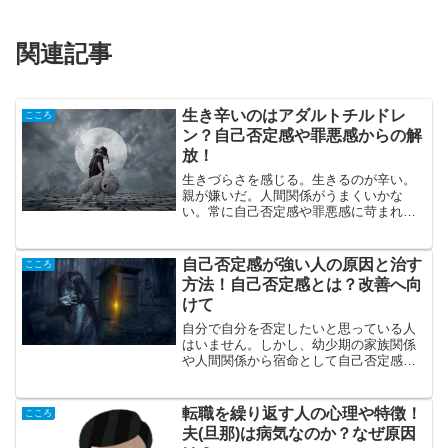
関連記事
生き辛いのはアダルトチルドレ
こころ
ン？自己否定感や罪悪感からの解
放！
生きづらさを感じる。生きるのが辛い。
親が嫌いだ。人間関係がうまくいかな
い。常に自己否定感や罪悪感に苛まれ
る。だから私はアダルトチルドレン（通
称：AC）なのか？しかし逆に、これらを
感じないで生きている人はいるのだろう
自己否定感が強い人の原因と治す
こころ
か？と疑問にもなる。これら...
方法！自己否定感とは？改善へ向
けて
自分で自分を否定したいと思っている人
はいません。しかし、幼少期の家族関係
や人間関係から宿命として自己否定感を
持たざるを得ない人は多いと思います。
「私には存在する価値がない」「誰も私
を愛さない」「私は不要な存在である」
転職を繰り返す人の心理や特徴！
こころ
私も自己否定感には相当苦...
夫(旦那)は病気なのか？なぜ原因