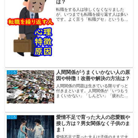
は？
転職をする人は珍しくなくなりました
が、いつまでも転職を繰り返す人は多い
です。よく言う「転職グセ」というも
の。転職する人は、最初から転職を繰り
返そうなんて思ってはいません。いつで
も「今度こそこの会社で長続きさせた
い！」と思っています。しかし、...
人間関係がうまくいかない人の原
こころ
因や特徴！改善や解決の方法は？
人間関係の問題は生きている限りずっと
付きまといます。人間関係が「いつもう
まくいかない」「しんどい」「疲れた」
「そもそも人間が嫌い」「人が怖い」
「対人恐怖だ」「1人でいたい」など、
様々な思いがあると思います。人と関わ
りたくない。けれど、孤独は...
愛情不足で育った大人の恋愛観や
こころ
接し方は？男女関係なく子供のま
ま！
愛情不足で育った大人は子供のままで大