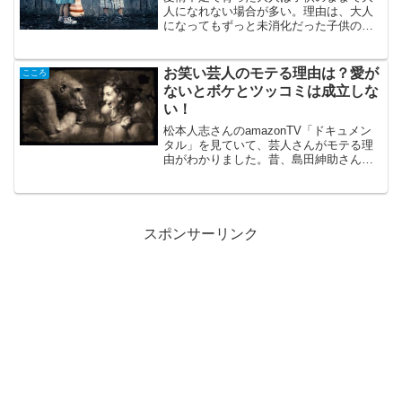
人になれない場合が多い。理由は、大人
になってもずっと未消化だった子供の感
情が心に残り続けているためです。ただ
し、本人はこの未消化の感情に気づいて
はおらず、無意識的に子供の頃の未消化
お笑い芸人のモテる理由は？愛が
こころ
の感情に支配・コントロー...
ないとボケとツッコミは成立しな
い！
松本人志さんのamazonTV「ドキュメン
タル」を見ていて、芸人さんがモテる理
由がわかりました。昔、島田紳助さんが
「自分が好きだなと思える人じゃない
と、本気でイジれない」「芸能界で長く
居続けられるのは、愛がある人だけ」と
言っていたことの理由...
スポンサーリンク