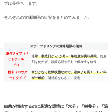
プは長持ちします。
それぞれの賞味期限の目安をまとめてみました。
スポーツドリンクの賞味期限の傾向
液体タイプ（ペ
通
常、製造日から
9か月～1年程度
が賞味期限
。防腐
ットボトル、
剤を使わず、殺菌処理や密封で保存性を確保。
缶）
粉末（パウダ
水分がなく乾燥状態なので、液体より長く、
1～3年
ー）タイプ
が一般的
。開封前ならさらに安定。
細菌が増殖するのに最適な環境は「水分」「栄養分」「温