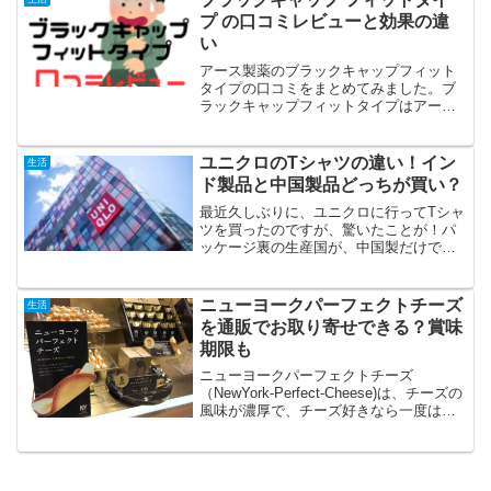
てみると、千葉県...
プ の口コミレビューと効果の違
い
アース製薬のブラックキャップフィット
タイプの口コミをまとめてみました。ブ
ラックキャップフィットタイプはアース
製薬から新発売され、グレージュ色とい
う部屋に馴染みやすい色とその薄さで人
気の高まっている毒餌タイプのゴキブリ
ユニクロのTシャツの違い！イン
生活
駆除剤です。2026年2...
ド製品と中国製品どっちが買い？
最近久しぶりに、ユニクロに行ってTシャ
ツを買ったのですが、驚いたことが！パ
ッケージ裏の生産国が、中国製だけでは
なく、インド製も混じっていました。ま
た、まったく同じ商品なのに裏を見ると
「中国製」のものもあれば「インド製」
ニューヨークパーフェクトチーズ
生活
のものもありました。ユ...
を通販でお取り寄せできる？賞味
期限も
ニューヨークパーフェクトチーズ
（NewYork-Perfect-Cheese)は、チーズの
風味が濃厚で、チーズ好きなら一度は食
べたいお菓子ですよね！現在は、東京駅
と羽田空港、そして新宿駅（2018年京王
新宿店に開店）の3店舗でのみ買うこと
が...