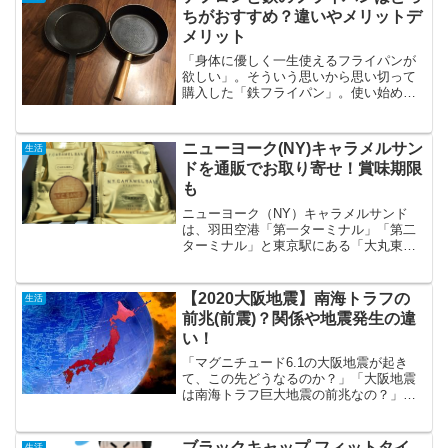
ちがおすすめ？違いやメリットデ
メリット
「身体に優しく一生使えるフライパンが
欲しい」。そういう思いから思い切って
購入した「鉄フライパン」。使い始めて
から1年近くが経ちますが「鉄にしてよか
った！」と心の底から思っています。で
も、現在テフロン加工のフライパンを使
ニューヨーク(NY)キャラメルサン
生活
っている方の中には テ...
ドを通販でお取り寄せ！賞味期限
も
ニューヨーク（NY）キャラメルサンド
は、羽田空港「第一ターミナル」「第二
ターミナル」と東京駅にある「大丸東京
店」の3店舗のみです。東京に住んでいな
い人は、食べてみたいけど、遠くてなか
なか買えないですよね。そこで、気にな
【2020大阪地震】南海トラフの
生活
るのは、ニューヨークキ...
前兆(前震)？関係や地震発生の違
い！
「マグニチュード6.1の大阪地震が起き
て、この先どうなるのか？」「大阪地震
は南海トラフ巨大地震の前兆なの？」な
ど不安な方もいると思います。2018年
は、比較的大きな地震が頻繁に起きまし
た。2018年に起きた大きめの地震を調べ
ブラックキャップ フィットタイ
生活