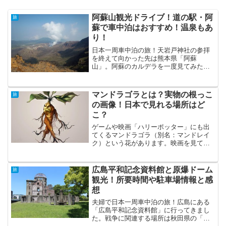
阿蘇山観光ドライブ！道の駅・阿
旅
蘇で車中泊はおすすめ！温泉もあ
り！
日本一周車中泊の旅！天岩戸神社の参拝
を終えて向かった先は熊本県「阿蘇
山」。阿蘇のカルデラを一度見てみたか
った。火山活動が活発で噴火すると言わ
れている阿蘇山だけれど、とにかく行け
るところまで行ってみようと進んでみ
マンドラゴラとは？実物の根っこ
旅
る。阿蘇山への道は、車の数はと...
の画像！日本で見れる場所はど
こ？
ゲームや映画「ハリーポッター」にも出
てくるマンドラゴラ（別名：マンドレイ
ク）という花があります。映画を見て気
になった方も多いですよね。ファンタジ
ーや神話の中の植物で、実在するものだ
とは知らない方がほとんどではないでし
広島平和記念資料館と原爆ドーム
旅
ょうか。ハリーポッターの...
観光！所要時間や駐車場情報と感
想
夫婦で日本一周車中泊の旅！広島にある
「広島平和記念資料館」に行ってきまし
た。戦争に関連する場所は秋田県の「土