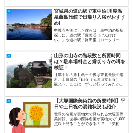
門拳写真館」、鹿児島の「知覧特攻平和
会館」、長崎の「原爆資料館」に続い
て、4つめです。広島平和記念資料館や原
宮城県の道の駅で車中泊!川渡温
旅
爆ドームは小学校の授業な...
泉藤島旅館で日帰り入浴がおすす
め!
中尊寺を後にした僕らは、車中泊の場所
探しに、道の駅「厳美渓（げんびけ
い）」や道の駅「路田里（ロータリー）
はなやま」などを見てまわった結果、宮
城県の「あ・ら・伊達な道の駅」で車中
泊することに決定！宮城県は日本一周の
山形の山寺の階段数と所要時間
旅
旅をする前に何度来ているので...
は？駐車場料金と縁切り寺の噂を
検証！
【車中泊の旅】蔵王の後は東北最後の場
所、山形県の「山寺（宝珠山立石寺）」
観光へ。ここは、ずっと行ってみたかっ
た場所のひとつ。山寺と聞くとなぜか、
ジャッキー・チェンの「少林寺」を思い
出してしまう。松尾芭蕉の句で知られ、
【大塚国際美術館の所要時間】平
旅
観光客が多いお寺。車で山...
日や土日祝の混雑状況も紹介
世界の名画が実物大で見られる大塚国際
美術館。世界の西洋名画が実物大で1,000
点以上見ることができるので、「美術館
はあまり…」という方も一度行って見て