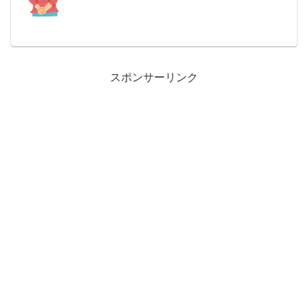
ほしい美術館のひとつです。「とくしま
88景」でもあるので、四国を旅する際に
観光として行こう...
スポンサーリンク