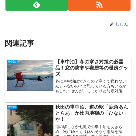
じゅん
関連記事
【車中泊】冬の寒さ対策の必需
車中泊
品！窓の防寒や寝袋等の暖房グッ
ズ
冬に車中泊はできるの？寒くて寝れない
んじゃないの？と思っている方もいるか
もしれませんが、しっかりと防寒対策を
すれば快適に眠ることができます。冬は
寒くて車中泊を控える人も多いので、逆
にゆったりのんびり車中泊できるという
秋田の車中泊、道の駅「鹿角あん
車中泊
メリットもあります。しか...
とらあ」か比内地鶏の「ひない」
か！
道の駅こさか七滝での車中泊をあきら
め、次にゆっくり休めそうな場所を探