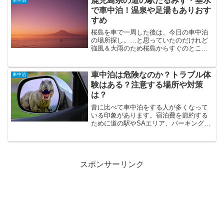
鹿児島県の道の駅たるみず・垂水
確か宮崎県にいたはず。そし...
で車中泊！温泉や足湯もありおす
すめ
桜島を車で一周した後は、今日の車中泊
の場所探し。…と思っていたのだけれど
強風＆大雨のため桜島からすぐのところ
にある鹿児島県の道の駅「たるみず・湯
っ足り館」で車中泊することにに決定！
悪天候の時は移動してもいい場所が見つ
車中泊は危険なのか？トラブル体
車中泊
からず、知らない道は暗く...
験はある？注意する場所や対策
は？
昔に比べて車中泊をする人が多くなって
いる印象があります。宿泊費を節約する
ために道の駅やSAエリア、パーキングな
どの駐車場で車中泊する人も多くなって
いるのでしょう。車中泊を初めてしたい
という場合、初心者の方や女性で1人の方
などは、トラブルに巻...
スポンサーリンク