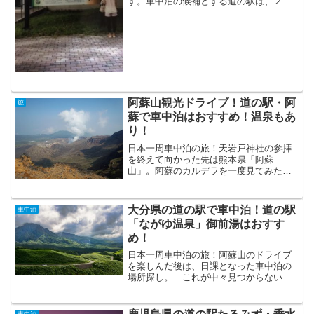
す。車中泊の候補とする道の駅は、２
つ。「道の駅 鹿角（かずの）あんとら
あ」か「道の駅 ひない」。時間も遅く
なって来たし、移動距離的にここ以外は
難しい。車中泊の場所探しに、妥...
阿蘇山観光ドライブ！道の駅・阿
旅
蘇で車中泊はおすすめ！温泉もあ
り！
日本一周車中泊の旅！天岩戸神社の参拝
を終えて向かった先は熊本県「阿蘇
山」。阿蘇のカルデラを一度見てみたか
った。火山活動が活発で噴火すると言わ
れている阿蘇山だけれど、とにかく行け
るところまで行ってみようと進んでみ
大分県の道の駅で車中泊！道の駅
車中泊
る。阿蘇山への道は、車の数はと...
「ながゆ温泉」御前湯はおすす
め！
日本一周車中泊の旅！阿蘇山のドライブ
を楽しんだ後は、日課となった車中泊の
場所探し。…これが中々見つからない。
いくつもの道の駅を通り過ぎ、決めた場
所は大分県にある「道の駅ながゆ温
泉」。車中泊の1日の移動距離が…。朝は
車中泊