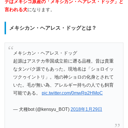
テはメキシコ原産の「メキシカン・ヘアレス・ドッグ」と
言われる犬
になります。
メキシカン・ヘアレス・ドッグとは？
メキシカン・ヘアレス・ドッグ
起源はアステカ帝国成立前に遡る品種。昔は貴重
なタンパク源でもあった。現地名は「ショロイッ
ツクゥイントリ」。地の神ショロの化身とされて
いた。毛が無い為、アレルギー持ちの人でも飼育
可能である。
pic.twitter.com/0mwRp2HMoC
— 犬種bot (@kensyu_BOT)
2018年1月29日