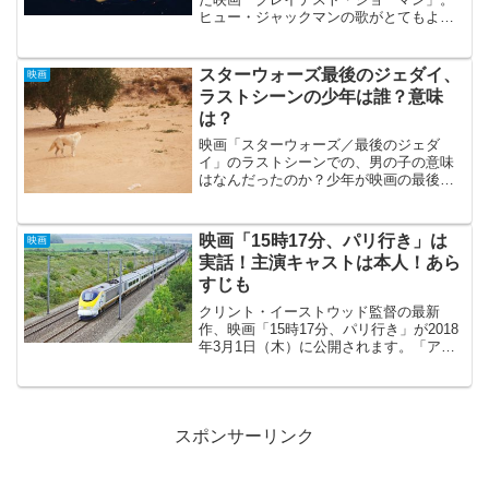
ヒュー・ジャックマンの歌がとてもよか
った！実はこの映画は、P・T・バーナム
さんという実話を元にした映画です。実
話を元にした映画って当たりが多いイメ
スターウォーズ最後のジェダイ、
映画
ージがありますよね。さ...
ラストシーンの少年は誰？意味
は？
映画「スターウォーズ／最後のジェダ
イ」のラストシーンでの、男の子の意味
はなんだったのか？少年が映画の最後
に、箒をフォースの力で引き寄せてい
た。え、この少年フォースを使えたの？
とビックリ！あのシーンはどういう意味
映画「15時17分、パリ行き」は
映画
だったのか、疑問になった方も多...
実話！主演キャストは本人！あら
すじも
クリント・イーストウッド監督の最新
作、映画「15時17分、パリ行き」が2018
年3月1日（木）に公開されます。「アメ
リカン・スナイパー」「ハドソン川の奇
跡」と実話を取り上げてきたクリント・
イーストウッド監督。なんと、今回も実
話です！事件は2...
スポンサーリンク