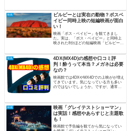
所！普通に2D映画を見るのと、座席が動
いたり、水やミストが出る4DXはまるで
違う映画体...
ビルビーとは実在の動物？ボスベ
映画
イビー同時上映の短編映画が面白
い！
映画「ボス・ベイビー」を観てきまし
た。実は、「ボス・ベイビー」と同時上
映された8分ほどの短編映画「ビルビー」
の方が面白かったです。この映画「ビル
ビー」に出てくる主人公の動物が実在す
るのか調べてみると、「実在の動物で珍
4DX(MX4D)の感想や口コミ評
映画
獣」だということがわかり...
判！酔うって本当？メガネは必要
なの？
映画館では4DXやMX4Dでの上映がが増え
てきています。気になっている方も多い
のではないでしょうか。ですが、通常の
映画に＋1,000円ほどかかる4dxはなかな
か迷います。3,000円も出して、いまいち
だった…という結果は避けたいところで
す。...
映画「グレイテストショーマン」
映画
は実話！感想やあらすじと主題歌
も！
映画館で予告編を観てから気になってい
た映画「グレイテスト・ショーマン」。