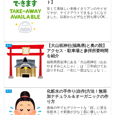
ト】
安くて美味しい本格イタリアンのサイゼ
リヤが、テイクアウトできるようになり
ました。以前からピザなど持ち帰りOKの
商品も多少ありましたが、テイクアウト
メニューが増えました。お店で人気のミ
ラノ風ドリアなどが家で食べられ流のは
嬉しいですよね。そこで...
【大山祇神社(福島県)と奥の院】
生活
アクセス・駐車場と参拝所要時間
を紹介
福島県西会津にある「大山祇神社（おお
やまずみじんじゃ）」は「三年続けてお
詣りすれば、一生に一度はなじょな（ど
んな）願いも聞きなさる山の神様」と古
くから信仰のされている神社です。福島
県でも有数のパワースポットと言われる
大山祇神社の総本社は愛媛...
化粧水の手作り(自作)方法！無添
生活
加ナチュラル＆オーガニックの作
り方
身体の中でもデリケートな「顔」に塗る
化粧水こそ刺激が少なく肌に優しいもの