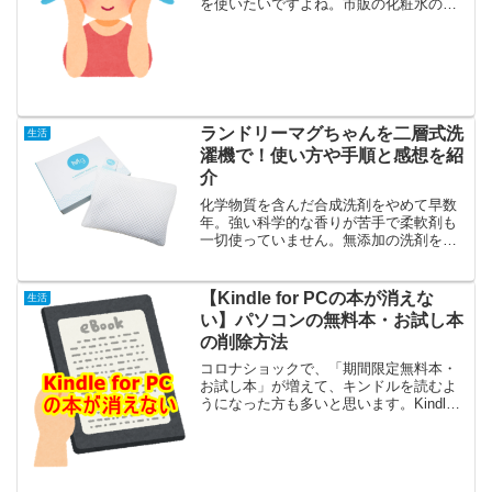
を使いたいですよね。市販の化粧水のほ
とんどに、肌にあまりおすすめできない
防腐剤や保存料が使われています。「無
添加」「オーガニック」の商品を使って
いても安心はできません。...
ランドリーマグちゃんを二層式洗
生活
濯機で！使い方や手順と感想を紹
介
化学物質を含んだ合成洗剤をやめて早数
年。強い科学的な香りが苦手で柔軟剤も
一切使っていません。無添加の洗剤を使
っているけれどゴワゴワと肌触りが硬い
のが悩みでした。なにかいいものがない
かなと探していて出会ったのが「ランド
【Kindle for PCの本が消えな
生活
リーマグちゃん」。購入ま...
い】パソコンの無料本・お試し本
の削除方法
コロナショックで、「期間限定無料本・
お試し本」が増えて、キンドルを読むよ
うになった方も多いと思います。Kindle
for PCをダンロードして、大量のマンガ
や書籍の無料本をダウンロードして「本
が多くなってきたので消したい」と思っ
ても、なぜ...