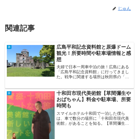
じゅん
関連記事
広島平和記念資料館と原爆ドーム
旅
観光！所要時間や駐車場情報と感
想
夫婦で日本一周車中泊の旅！広島にある
「広島平和記念資料館」に行ってきまし
た。戦争に関連する場所は秋田県の「土
門拳写真館」、鹿児島の「知覧特攻平和
会館」、長崎の「原爆資料館」に続い
て、4つめです。広島平和記念資料館や原
十和田市現代美術館【草間彌生や
旅
爆ドームは小学校の授業な...
おばちゃん】料金や駐車場、所要
時間も
スマイルホテル十和田で一泊した僕ら
は、車で数分の場所に「十和田市現代美
術館」があることを知る。【草間彌生さ
ん】や【巨大おばちゃん】など、おもし
ろそうな作品がありそうだった。開館時
間に合わせて立ち寄ることに。ついで