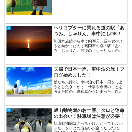
に、十和田市現代美術館の料金...
ヘリコプターに乗れる道の駅「あ
旅
つみ」しゃりん。車中泊もOK！
加茂水族館から車で約30分。昼を食べよ
うと向かったのは鶴岡市の道の駅「あつ
み」しゃりん。最後の「しゃりん」の意
味はよくわからないが、日本海に面して
建つ独特の形をした建物に広い駐車場が
目立つ。道の駅「あつみ」夕日の街しゃ
夫婦で日本一周、車中泊の旅！ブ
りん。の特徴は？まだ昼...
旅
ログ始めました！
僕たち夫婦が、車中泊で日本一周をしよ
うとしたきっかけ！仕事や今後のことを
考えた時の、違和感から始まった。以前
から日本全国をを周ってみたい！とは考
えていたけれど、社会人になるとなかな
かそのタイミングってないですよね。仕
旭山動物園のお土産、タロと運命
事やら何やらそんなに長期...
旅
の出会い！駐車場は注意が必要！
旭山動物園はぶっちゃけ、どーでもよか
った。タロとの出会いが全てだったね。