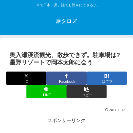
車で日本一周、誰でも簡単にできるよ。
旅タロズ
奥入瀬渓流観光、散歩できず。駐車場は?
星野リゾートで岡本太郎に会う
X
Facebook
はてブ
LINE
コピー
2017.11.18
スポンサーリンク