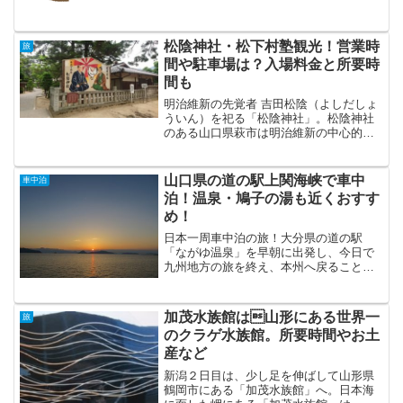
松陰神社・松下村塾観光！営業時
旅
間や駐車場は？入場料金と所要時
間も
明治維新の先覚者 吉田松陰（よしだしょ
ういん）を祀る「松陰神社」。松陰神社
のある山口県萩市は明治維新の中心的な
人物をたくさん生み出した場所なのは有
名ですよね。よくテレビなどでも特集さ
れるので興味のある方も多いのではない
山口県の道の駅上関海峡で車中
車中泊
でしょうか。特にその指...
泊！温泉・鳩子の湯も近くおすす
め！
日本一周車中泊の旅！大分県の道の駅
「ながゆ温泉」を早朝に出発し、今日で
九州地方の旅を終え、本州へ戻ること
に。あっという間だった九州の旅。日本
一周の旅をしていて思うけれど、ここに
行きたい！と思う先が自然の中や神社ば
加茂水族館は山形にある世界一
旅
かりの僕らは移動距離が長く、...
のクラゲ水族館。所要時間やお土
産など
新潟２日目は、少し足を伸ばして山形県
鶴岡市にある「加茂水族館」へ。日本海