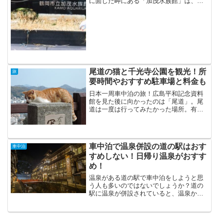
に面した岬にある「加茂水族館」は、新
潟からもアクセスがいい。10時過ぎには
駐車場にはすでに車が十数台。無料駐車
場は比較的広く、全く問題なく停めら
る。【加茂水族館】世界一...
尾道の猫と千光寺公園を観光！所
旅
要時間やおすすめ駐車場と料金も
日本一周車中泊の旅！広島平和記念資料
館を見た後に向かったのは「尾道」。尾
道は一度は行ってみたかった場所。有名
な尾道の坂や猫、そして千光寺！が、前
情報がまったくなく行ったので、まず駐
車場探しが大変だった…。尾道の駐車場
は千光寺公園駐車場がおす...
車中泊で温泉併設の道の駅はおす
車中泊
すめしない！日帰り温泉がおすす
め！
温泉がある道の駅で車中泊をしようと思
う人も多いのではないでしょうか？道の
駅に温泉が併設されていると、温泉から
上がってすぐ車に戻ってゆっくりできる
ので、車中泊ができる場所として便利な
のは間違いありません。しかし考えるこ